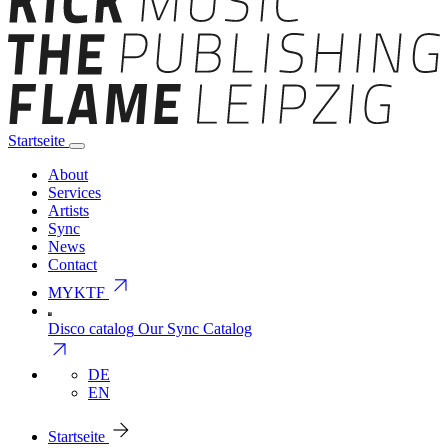
Startseite
About
Services
Artists
Sync
News
Contact
arrow_outward
MYKTF
Disco catalog
Our Sync Catalog
arrow_outward
DE
EN
arrow_forward
Startseite